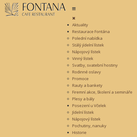
Aktuality
Restaurace Fontána
Polední nabídka
Stálý jídelní lístek
Nápojový lístek
Vinný lístek
Svatby, svatební hostiny
Rodinné oslavy
Promoce
Rauty a bankety
Firemní akce, školení a semináře
Plesy a bály
Posezení u Včelek
Jídelní lístek
Nápojový lístek
Pochutiny, nanuky
Historie